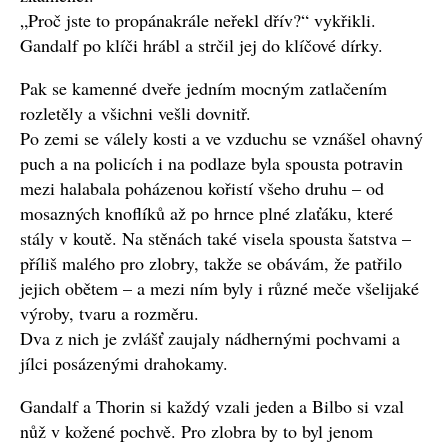
„Proč jste to propánakrále neřekl dřív?“ vykřikli.
Gandalf po klíči hrábl a strčil jej do klíčové dírky.
Pak se kamenné dveře jedním mocným zatlačením
rozletěly a všichni vešli dovnitř.
Po zemi se válely kosti a ve vzduchu se vznášel ohavný
puch a na policích i na podlaze byla spousta potravin
mezi halabala poházenou kořistí všeho druhu – od
mosazných knoflíků až po hrnce plné zlaťáku, které
stály v koutě. Na stěnách také visela spousta šatstva –
příliš malého pro zlobry, takže se obávám, že patřilo
jejich obětem – a mezi ním byly i různé meče všelijaké
výroby, tvaru a rozměru.
Dva z nich je zvlášť zaujaly nádhernými pochvami a
jílci posázenými drahokamy.
Gandalf a Thorin si každý vzali jeden a Bilbo si vzal
nůž v kožené pochvě. Pro zlobra by to byl jenom