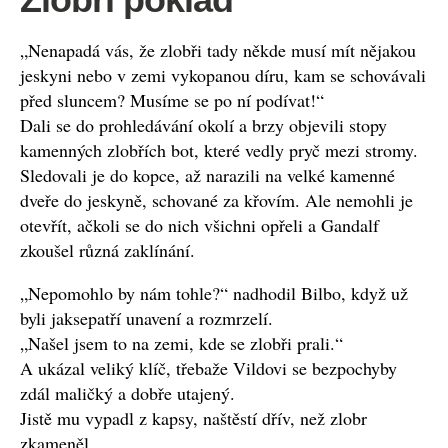
„Nenapadá vás, že zlobři tady někde musí mít nějakou
jeskyni nebo v zemi vykopanou díru, kam se schovávali
před sluncem? Musíme se po ní podívat!“
Dali se do prohledávání okolí a brzy objevili stopy
kamenných zlobřích bot, které vedly pryč mezi stromy.
Sledovali je do kopce, až narazili na velké kamenné
dveře do jeskyně, schované za křovím. Ale nemohli je
otevřít, ačkoli se do nich všichni opřeli a Gandalf
zkoušel různá zaklínání.
„Nepomohlo by nám tohle?“ nadhodil Bilbo, když už
byli jaksepatří unavení a rozmrzelí.
„Našel jsem to na zemi, kde se zlobři prali.“
A ukázal veliký klíč, třebaže Vildovi se bezpochyby
zdál maličký a dobře utajený.
Jistě mu vypadl z kapsy, naštěstí dřív, než zlobr
zkameněl.