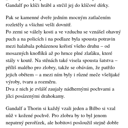
Gandalf po klíči hrábl a strčil jej do klíčové dírky.
Pak se kamenné dveře jedním mocným zatlačením
rozletěly a všichni vešli dovnitř.
Po zemi se válely kosti a ve vzduchu se vznášel ohavný
puch a na policích i na podlaze byla spousta potravin
mezi halabala poházenou kořistí všeho druhu – od
mosazných knoflíků až po hrnce plné zlaťáku, které
stály v koutě. Na stěnách také visela spousta šatstva –
příliš malého pro zlobry, takže se obávám, že patřilo
jejich obětem – a mezi ním byly i různé meče všelijaké
výroby, tvaru a rozměru.
Dva z nich je zvlášť zaujaly nádhernými pochvami a
jílci posázenými drahokamy.
Gandalf a Thorin si každý vzali jeden a Bilbo si vzal
nůž v kožené pochvě. Pro zlobra by to byl jenom
nepatrný perořízek, ale hobitovi posloužil stejně dobře