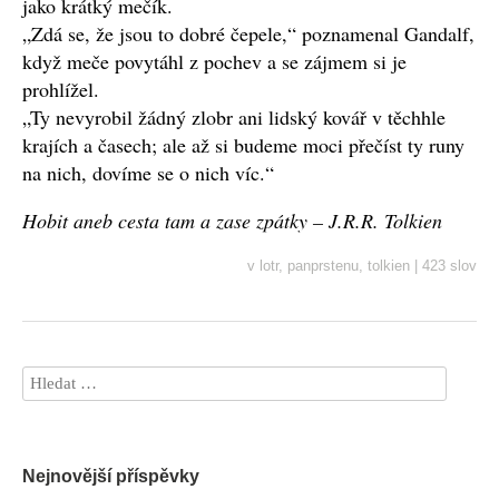
jako krátký mečík.
„Zdá se, že jsou to dobré čepele,“ poznamenal Gandalf,
když meče povytáhl z pochev a se zájmem si je
prohlížel.
„Ty nevyrobil žádný zlobr ani lidský kovář v těchhle
krajích a časech; ale až si budeme moci přečíst ty runy
na nich, dovíme se o nich víc.“
Hobit aneb cesta tam a zase zpátky – J.R.R. Tolkien
v
lotr
,
panprstenu
,
tolkien
|
423 slov
Nejnovější příspěvky