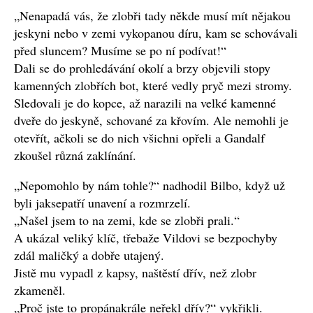
„Nenapadá vás, že zlobři tady někde musí mít nějakou
jeskyni nebo v zemi vykopanou díru, kam se schovávali
před sluncem? Musíme se po ní podívat!“
Dali se do prohledávání okolí a brzy objevili stopy
kamenných zlobřích bot, které vedly pryč mezi stromy.
Sledovali je do kopce, až narazili na velké kamenné
dveře do jeskyně, schované za křovím. Ale nemohli je
otevřít, ačkoli se do nich všichni opřeli a Gandalf
zkoušel různá zaklínání.
„Nepomohlo by nám tohle?“ nadhodil Bilbo, když už
byli jaksepatří unavení a rozmrzelí.
„Našel jsem to na zemi, kde se zlobři prali.“
A ukázal veliký klíč, třebaže Vildovi se bezpochyby
zdál maličký a dobře utajený.
Jistě mu vypadl z kapsy, naštěstí dřív, než zlobr
zkameněl.
„Proč jste to propánakrále neřekl dřív?“ vykřikli.